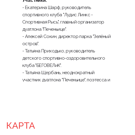
Участники:
- Екатерина Шарф, руководитель
спортивного клуба "Лудис Линкс -
Спортивная Рысь", главный организатор
дуатлона "Печеньице".
- Алексей Сокин, директор парка "Зелёный
остров".
- Татьяна Приходько, руководитель
детского спортивно-оздоровительного
клуба "БЕГОВЕЛиК".
- Татьяна Щербань, неоднократный
участник дуатлона "Печеньице", поэтесса и
художник правополушарной техники.
КАРТА